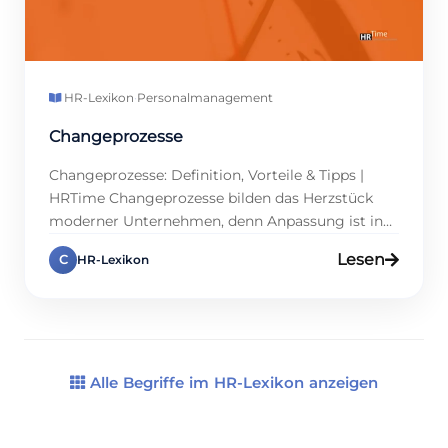
HR-Lexikon
·
Personalmanagement
Changeprozesse
Changeprozesse: Definition, Vorteile & Tipps |
HRTime Changeprozesse bilden das Herzstück
moderner Unternehmen, denn Anpassung ist in
einer dynamischen Welt überlebenswichtig.
Lesen
C
HR-Lexikon
Digitalisierung, neue Marktbedingungen oder
interne Umstrukturierungen fordern HR-Profis,
Führungskräfte und Teams gleichermaßen
heraus. Ein gut gesteuerter Changeprozess
sichert nicht nur den Unternehmenserfolg,
sondern stärkt auch die Mitarbeiterbindung und
Alle Begriffe im HR-Lexikon anzeigen
Motivation deutlich. Tools wie die Digitale […]