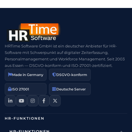
HRTime Software GmbH ist ein deutscher Anbieter für HR-
Software mit Schwerpunkt auf digitaler Zeiterfassung,
Personalmanagement und Workforce Management. Seit 2003
aus Essen — DSGVO-konform und ISO-27001-zertifiziert.
Made in Germany
DSGVO-konform
ISO 27001
Deutsche Server
HR-FUNKTIONEN
HR-FUNKTIONEN