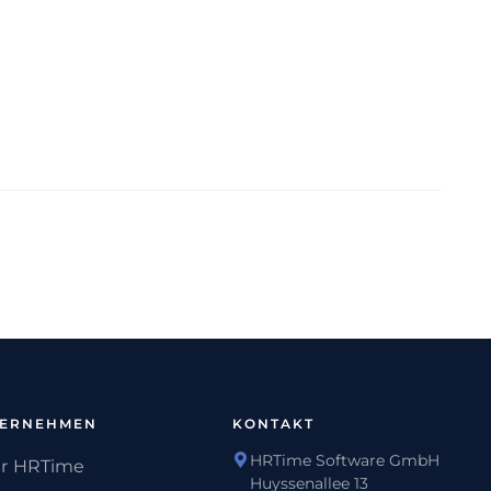
TERNEHMEN
KONTAKT
HRTime Software GmbH
r HRTime
Huyssenallee 13