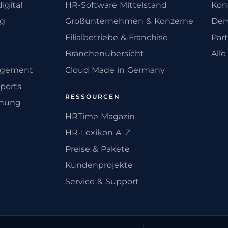
igital
HR-Software Mittelstand
Kon
ng
Großunternehmen & Konzerne
Dem
Filialbetriebe & Franchise
Par
Branchenübersicht
All
agement
Cloud Made in Germany
ports
RESSOURCEN
anung
HRTime Magazin
HR-Lexikon A–Z
Preise & Pakete
Kundenprojekte
Service & Support