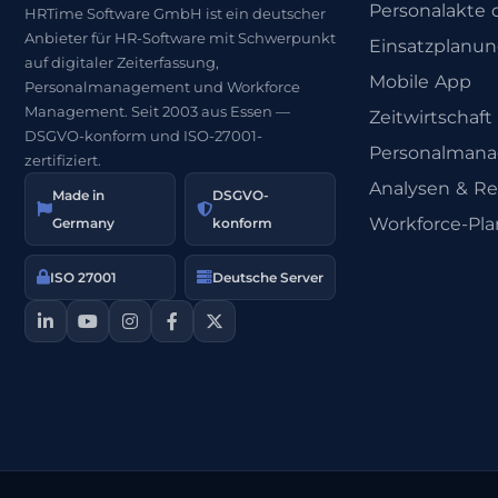
Personalakte d
HRTime Software GmbH ist ein deutscher
Anbieter für HR-Software mit Schwerpunkt
Einsatzplanu
auf digitaler Zeiterfassung,
Mobile App
Personalmanagement und Workforce
Management. Seit 2003 aus Essen —
Zeitwirtschaft
DSGVO-konform und ISO-27001-
Personalman
zertifiziert.
Analysen & Re
Made in
DSGVO-
Workforce-Pl
Germany
konform
ISO 27001
Deutsche Server