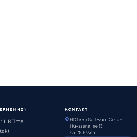
TERNEHMEN
KONTAKT
HRTime Software GmbH
r HRTime
Huyssenallee 13
takt
45128 Essen