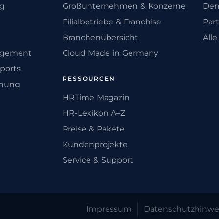
ng
Großunternehmen & Konzerne
Dem
Filialbetriebe & Franchise
Par
Branchenübersicht
All
agement
Cloud Made in Germany
ports
RESSOURCEN
anung
HRTime Magazin
HR-Lexikon A–Z
Preise & Pakete
Kundenprojekte
Service & Support
Impressum
Datenschutz­hinwe