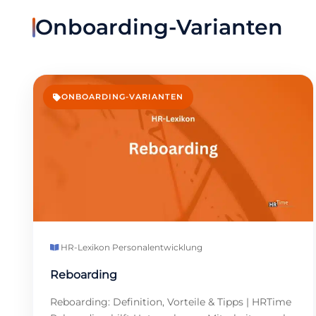
Onboarding-Varianten
ONBOARDING-VARIANTEN
HR-Lexikon
·
Personalentwicklung
Reboarding
Reboarding: Definition, Vorteile & Tipps | HRTime