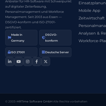
Anbieter für HR-Software mit Schwerpunkt
Einsatzplanu
auf digitaler Zeiterfassung,
Mobile App
Personalmanagement und Workforce
Management. Seit 2003 aus Essen —
Zeitwirtschaft
DSGVO-konform und ISO-27001-
Personalman
zertifiziert.
Analysen & Re
Made in
DSGVO-
Workforce-Pl
Germany
konform
ISO 27001
Deutsche Server
© 2003–
HRTime Software GmbH
·
Alle Rechte vorbehalten