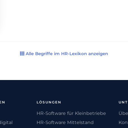
Alle Begriffe im HR-Lexikon anzeigen
EN
LÖSUNGEN
UN
HR-Software für Kleinbetriebe
Übe
igital
HR-Software Mittelstand
Kon