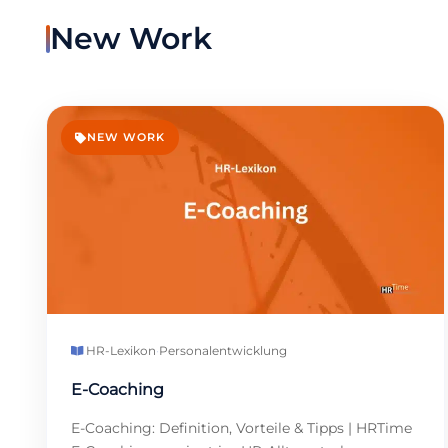
New Work
NEW WORK
HR-Lexikon
·
Personalentwicklung
E-Coaching
E-Coaching: Definition, Vorteile & Tipps | HRTime