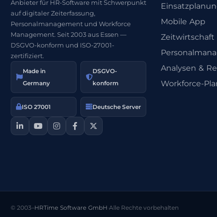
Anbieter für HR-Software mit Schwerpunkt
Einsatzplanu
auf digitaler Zeiterfassung,
Mobile App
Personalmanagement und Workforce
Management. Seit 2003 aus Essen —
Zeitwirtschaft
DSGVO-konform und ISO-27001-
Personalman
zertifiziert.
Analysen & Re
Made in
DSGVO-
Workforce-Pl
Germany
konform
ISO 27001
Deutsche Server
© 2003–
HRTime Software GmbH
·
Alle Rechte vorbehalten