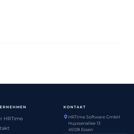
TERNEHMEN
KONTAKT
HRTime Software GmbH
r HRTime
Huyssenallee 13
takt
45128 Essen