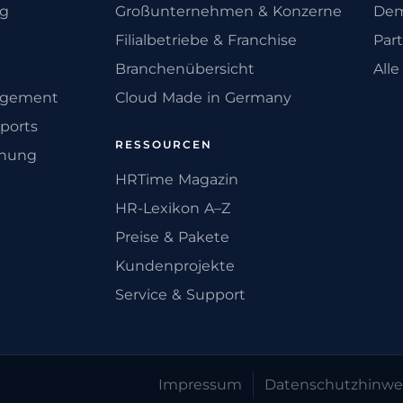
ng
Großunternehmen & Konzerne
Dem
Filialbetriebe & Franchise
Par
Branchenübersicht
All
agement
Cloud Made in Germany
ports
RESSOURCEN
anung
HRTime Magazin
HR-Lexikon A–Z
Preise & Pakete
Kundenprojekte
Service & Support
Impressum
Datenschutz­hinwe