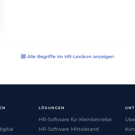
Alle Begriffe im HR-Lexikon anzeigen
EN
LÖSUNGEN
UN
HR-Software für Kleinbetriebe
Übe
igital
HR-Software Mittelstand
Kon