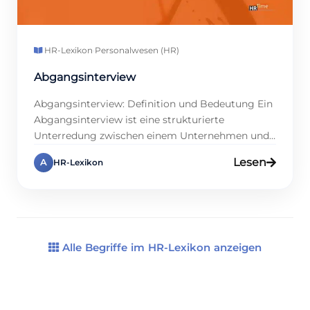
HR-Lexikon
·
Personalwesen (HR)
Abgangsinterview
Abgangsinterview: Definition und Bedeutung Ein
Abgangsinterview ist eine strukturierte
Unterredung zwischen einem Unternehmen und
einem Mitarbeiter, der das Unternehmen verlässt.
Lesen
A
HR-Lexikon
Ziel dieses Interviews ist es, wertvolle
Informationen über die Beweggründe des
Mitarbeiters zu sammeln, die
Unternehmenskultur zu analysieren und
Optimierungspotenziale zu identifizieren. Solche
Interviews bieten die Möglichkeit, ehrliches
Alle Begriffe im HR-Lexikon anzeigen
Feedback zu erhalten, das zur Verbesserung der
[…]