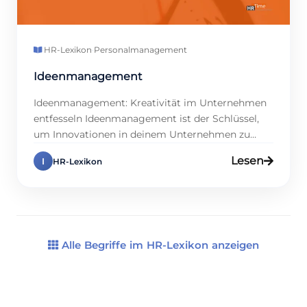
HR-Lexikon
·
Personalmanagement
Ideenmanagement
Ideenmanagement: Kreativität im Unternehmen
entfesseln Ideenmanagement ist der Schlüssel,
um Innovationen in deinem Unternehmen zu
pushen, weil es die Kreativität der Mitarbeitenden
Lesen
I
HR-Lexikon
freisetzt. Warum ist das wichtig? Studien zeigen,
dass Firmen mit aktivem Ideenmanagement 25 %
mehr neue Produkte entwickeln, und das steigert
Wettbewerbsfähigkeit. Klingt stark, oder? In
diesem Eintrag zeigen wir dir, wie du […]
Alle Begriffe im HR-Lexikon anzeigen