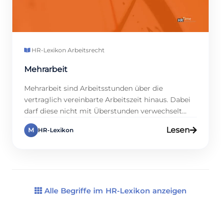
HR-Lexikon
·
Arbeitsrecht
Mehrarbeit
Mehrarbeit sind Arbeitsstunden über die
vertraglich vereinbarte Arbeitszeit hinaus. Dabei
darf diese nicht mit Überstunden verwechselt
werden, da es Überschneidungen gibt. Mehrarbeit
Lesen
M
HR-Lexikon
kann je nach Arbeitsvertrag unbezahlt oder durch
Freizeit ausgeglichen werden. Arbeitnehmer
müssen grundsätzlich nicht länger als vereinbart
arbeiten, es sei denn, es besteht eine betriebliche
Notwendigkeit. In Deutschland gibt es klare
Regelungen zu […]
Alle Begriffe im HR-Lexikon anzeigen