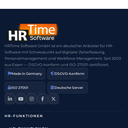
HRTime Software GmbH ist ein deutscher Anbieter für HR-
Software mit Schwerpunkt auf digitaler Zeiterfassung,
Personalmanagement und Workforce Management. Seit 2003
aus Essen — DSGVO-konform und ISO-27001-zertifiziert.
Made in Germany
DSGVO-konform
ISO 27001
Deutsche Server
HR-FUNKTIONEN