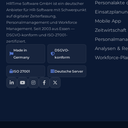
Personalakte d
HRTime Software GmbH ist ein deutscher
Anbieter für HR-Software mit Schwerpunkt
Einsatzplanu
auf digitaler Zeiterfassung,
Mobile App
Personalmanagement und Workforce
Management. Seit 2003 aus Essen —
Zeitwirtschaft
DSGVO-konform und ISO-27001-
Personalman
zertifiziert.
Analysen & Re
Made in
DSGVO-
Workforce-Pl
Germany
konform
ISO 27001
Deutsche Server