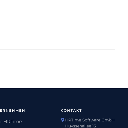
TERNEHMEN
KONTAKT
HRTime Software GmbH
r HRTime
Huyssenallee 13