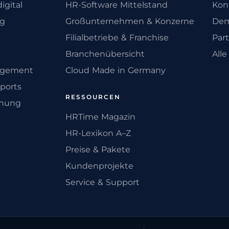
igital
HR-Software Mittelstand
Kon
ng
Großunternehmen & Konzerne
Dem
Filialbetriebe & Franchise
Par
Branchenübersicht
All
agement
Cloud Made in Germany
ports
RESSOURCEN
anung
HRTime Magazin
HR-Lexikon A–Z
Preise & Pakete
Kundenprojekte
Service & Support