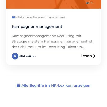
HR-Lexikon
·
Personalmanagement
Kampagnenmanagement
Kampagnenmanagement: Recruiting mit
Strategie meistern Kampagnenmanagement ist
der Schlüssel, um im Recruiting Talente zu
gewinnen, weil es gezielte Strategien mit
Lesen
K
HR-Lexikon
kreativen Kanälen verbindet. Warum ist das top?
Studien zeigen, dass Firmen mit starkem
Kampagnenmanagement 40 % mehr qualifizierte
Bewerbungen kriegen, denn sie treffen die
richtige Zielgruppe. Klingt stark, oder? In diesem
Eintrag zeigen wir dir, […]
Alle Begriffe im HR-Lexikon anzeigen