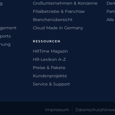
ng
Großunternehmen & Konzerne
Dem
Filialbetriebe & Franchise
Par
Branchenübersicht
All
agement
Cloud Made in Germany
ports
RESSOURCEN
anung
HRTime Magazin
HR-Lexikon A–Z
Preise & Pakete
Kundenprojekte
Service & Support
Impressum
Datenschutz­hinwe