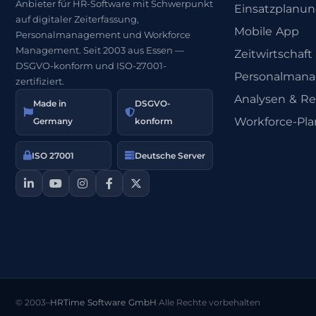
Anbieter für HR-Software mit Schwerpunkt
Einsatzplanu
auf digitaler Zeiterfassung,
Mobile App
Personalmanagement und Workforce
Management. Seit 2003 aus Essen —
Zeitwirtschaft
DSGVO-konform und ISO-27001-
Personalman
zertifiziert.
Analysen & Re
Made in
DSGVO-
Workforce-Pl
Germany
konform
ISO 27001
Deutsche Server
© 2003–
HRTime Software GmbH
·
Alle Rechte vorbehalten