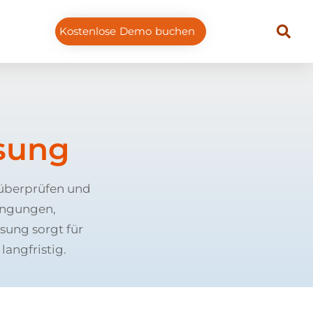
Kostenlose Demo buchen
sung
überprüfen und
ingungen,
sung sorgt für
angfristig.