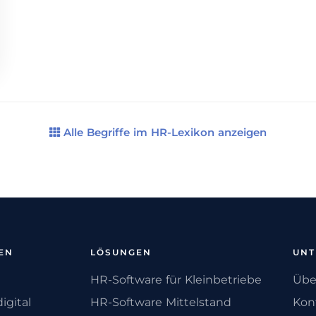
Alle Begriffe im HR-Lexikon anzeigen
EN
LÖSUNGEN
UN
HR-Software für Kleinbetriebe
Übe
igital
HR-Software Mittelstand
Kon