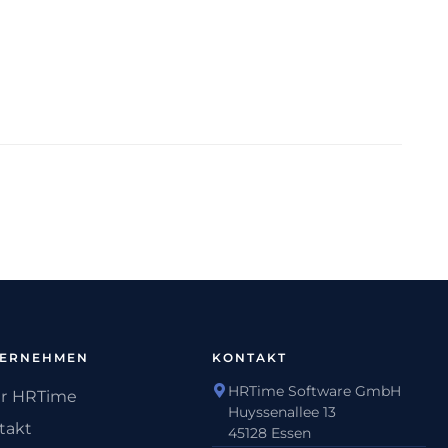
TERNEHMEN
KONTAKT
HRTime Software GmbH
r HRTime
Huyssenallee 13
takt
45128 Essen