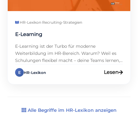
HR-Lexikon
·
Recruiting-Strategien
E-Learning
E-Learning ist der Turbo für moderne
Weiterbildung im HR-Bereich. Warum? Weil es
Schulungen flexibel macht – deine Teams lernen,
wo und wann sie wollen. Studien zeigen, dass
Lesen
E
HR-Lexikon
Firmen mit Online-Schulungen bis zu 40 % der
Kosten sparen, und 70 % der Mitarbeitenden
lieben die Freiheit. Klingt nach einem Plan, oder?
In diesem Eintrag zeigen wir […]
Alle Begriffe im HR-Lexikon anzeigen