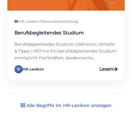
HR-Lexikon
·
Personalentwicklung
Berufsbegleitendes Studium
Berufsbegleitendes Studium: Definition, Vorteile
& Tipps | HRTime Ein berufsbegleitendes Studium
ermöglicht Fachkräften, akademische
Qualifikationen zu erwerben, ohne den Job
Lesen
B
HR-Lexikon
aufzugeben. Studierende verbinden theoretisches
Wissen mit praktischer Anwendung und setzen
die Lerninhalte direkt im Beruf um.
Personalmanager und Führungskräfte erhalten
dadurch die Chance, Mitarbeitende gezielt zu
fördern, Kompetenzen auszubauen und
Alle Begriffe im HR-Lexikon anzeigen
langfristig an das Unternehmen zu […]