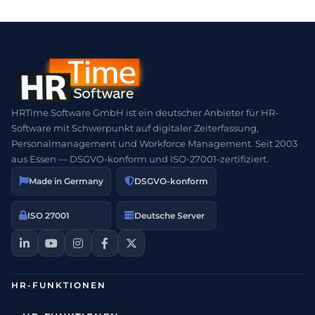
HRTime Software GmbH ist ein deutscher Anbieter für HR-
Software mit Schwerpunkt auf digitaler Zeiterfassung,
Personalmanagement und Workforce Management. Seit 2003
aus Essen — DSGVO-konform und ISO-27001-zertifiziert.
Made in Germany
DSGVO-konform
ISO 27001
Deutsche Server
HR-FUNKTIONEN