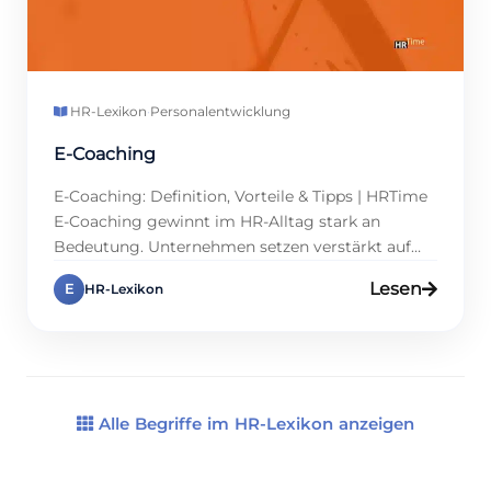
HR-Lexikon
·
Personalentwicklung
E-Coaching
E-Coaching: Definition, Vorteile & Tipps | HRTime
E-Coaching gewinnt im HR-Alltag stark an
Bedeutung. Unternehmen setzen verstärkt auf
digitale Lösungen, um Führungskräfte und
Lesen
E
HR-Lexikon
Mitarbeitende flexibel zu unterstützen. Dabei
ermöglicht E-Coaching zeit- und
ortsunabhängiges Lernen, was nicht nur Kosten
spart, sondern auch die Personalentwicklung
beschleunigt. Für HR-Abteilungen bedeutet dies
eine neue Form von Agilität, denn Wissen […]
Alle Begriffe im HR-Lexikon anzeigen