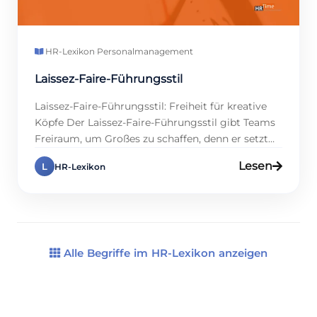
HR-Lexikon
·
Personalmanagement
Laissez-Faire-Führungsstil
Laissez-Faire-Führungsstil: Freiheit für kreative
Köpfe Der Laissez-Faire-Führungsstil gibt Teams
Freiraum, um Großes zu schaffen, denn er setzt
auf Eigenverantwortung. Warum ist das ein
Lesen
L
HR-Lexikon
Volltreffer? Studien zeigen, dass 65 % der
Mitarbeitenden in kreativen Branchen durch
Autonomie produktiver sind, weil sie
selbstbestimmt agieren. Das knallt, denn es
entfesselt Innovation! In diesem Eintrag zeigen
wir dir, wie […]
Alle Begriffe im HR-Lexikon anzeigen