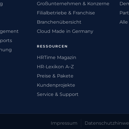
ng
Großunternehmen & Konzerne
Dem
Filialbetriebe & Franchise
Par
Branchenübersicht
All
agement
Cloud Made in Germany
ports
RESSOURCEN
anung
HRTime Magazin
HR-Lexikon A–Z
Preise & Pakete
Kundenprojekte
Service & Support
Impressum
Datenschutz­hinwe