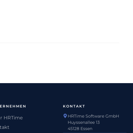
TERNEHMEN
KONTAKT
HRTime Software GmbH
r HRTime
Huyssenallee 13
takt
45128 Essen