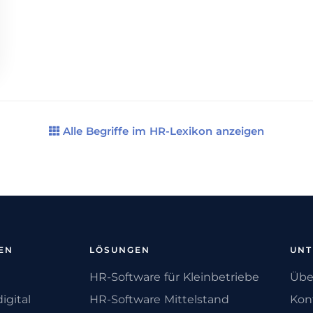
Alle Begriffe im HR-Lexikon anzeigen
EN
LÖSUNGEN
UN
HR-Software für Kleinbetriebe
Übe
igital
HR-Software Mittelstand
Kon