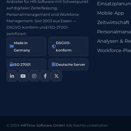
Anbieter für HR-Software mit Schwerpunkt
Einsatzplanu
auf digitaler Zeiterfassung,
Mobile App
Personalmanagement und Workforce
Management. Seit 2003 aus Essen —
Zeitwirtschaft
DSGVO-konform und ISO-27001-
Personalman
zertifiziert.
Analysen & Re
Made in
DSGVO-
Workforce-Pl
Germany
konform
ISO 27001
Deutsche Server
© 2003–
HRTime Software GmbH
·
Alle Rechte vorbehalten