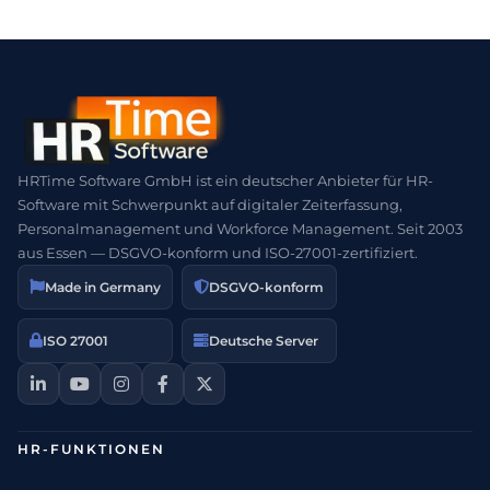
HRTime Software GmbH ist ein deutscher Anbieter für HR-
Software mit Schwerpunkt auf digitaler Zeiterfassung,
Personalmanagement und Workforce Management. Seit 2003
aus Essen — DSGVO-konform und ISO-27001-zertifiziert.
Made in Germany
DSGVO-konform
ISO 27001
Deutsche Server
HR-FUNKTIONEN