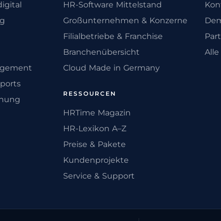
igital
HR-Software Mittelstand
Kon
ng
Großunternehmen & Konzerne
Dem
Filialbetriebe & Franchise
Par
Branchenübersicht
All
agement
Cloud Made in Germany
ports
RESSOURCEN
anung
HRTime Magazin
HR-Lexikon A–Z
Preise & Pakete
Kundenprojekte
Service & Support