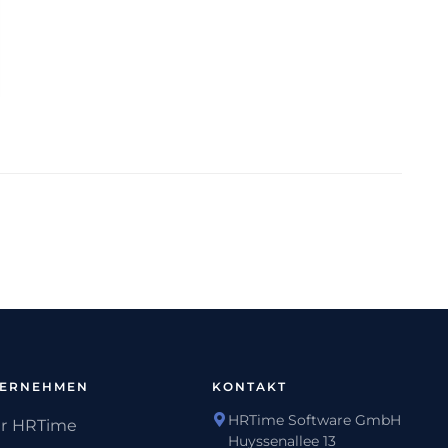
TERNEHMEN
KONTAKT
HRTime Software GmbH
r HRTime
Huyssenallee 13