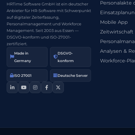
Personalakte d
HRTime Software GmbH ist ein deutscher
Anbieter für HR-Software mit Schwerpunkt
Einsatzplanu
auf digitaler Zeiterfassung,
Mobile App
Personalmanagement und Workforce
Management. Seit 2003 aus Essen —
Zeitwirtschaft
DSGVO-konform und ISO-27001-
Personalman
zertifiziert.
Analysen & Re
Made in
DSGVO-
Workforce-Pl
Germany
konform
ISO 27001
Deutsche Server