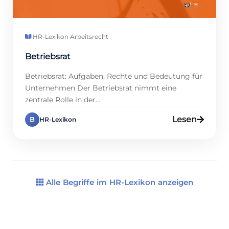
HR-Lexikon
·
Arbeitsrecht
Betriebsrat
Betriebsrat: Aufgaben, Rechte und Bedeutung für
Unternehmen Der Betriebsrat nimmt eine
zentrale Rolle in der
Unternehmensmitbestimmung ein. Er vertritt die
Lesen
B
HR-Lexikon
Interessen der Mitarbeitenden gegenüber der
Geschäftsleitung. Darüber hinaus gewährleistet
er die Einhaltung der Arbeitsrechte. In größeren
Unternehmen, etwa in der Industrie oder im
Handel, ist er von besonderer Relevanz. Weitere
Informationen finden Sie auf HRTime. […]
Alle Begriffe im HR-Lexikon anzeigen