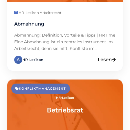
HR-Lexikon
·
Arbeitsrecht
Abmahnung
Abmahnung: Definition, Vorteile & Tipps | HRTime
Eine Abmahnung ist ein zentrales Instrument im
Arbeitsrecht, denn sie hilft, Konflikte im
Arbeitsverhältnis klar und rechtssicher zu
Lesen
A
HR-Lexikon
adressieren. Sie dient als formeller Verweis an
Mitarbeitende, dass ihr Verhalten nicht den
Erwartungen entspricht, und gibt ihnen die
Chance, sich zu verbessern. Obwohl oft negativ
wahrgenommen, schafft eine Abmahnung […]
KONFLIKTMANAGEMENT