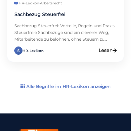
HR-Lexikon
·
Arbeitsrecht
Sachbezug Steuerfrei
Sachbezug Steuerfrei: Vorteile, Regeln und Praxis
Steuerfreie Sachbezüge sind ein cleverer Weg,
Mitarbeitende zu belohnen, ohne Steuern zu
zahlen. Ob Jobticket, Essenszuschuss oder
Lesen
S
HR-Lexikon
Gesundheitsprogramme – geldwerte Vorteile
motivieren, und sie sparen Kosten. Eine Umfrage
von 2024 zeigt: 65 % der Unternehmen nutzen
Sachbezüge, um Attraktivität zu steigern, doch
ohne Plan drohen Fehler. Dieser Eintrag erklärt,
[…]
Alle Begriffe im HR-Lexikon anzeigen