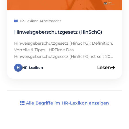
HR-Lexikon
·
Arbeitsrecht
Hinweisgeberschutzgesetz (HinSchG)
Hinweisgeberschutzgesetz (HinSchG): Definition,
Vorteile & Tipps | HRTime Das
Hinweisgeberschutzgesetz (HinSchG) ist seit 2023
ein Kernthema für Unternehmen in Deutschland.
Lesen
H
HR-Lexikon
Es verpflichtet Organisationen, sichere
Hinweisgeberkanäle einzurichten, damit
Missstände gemeldet werden können.
Personalmanager, Führungskräfte und
Compliance-Verantwortliche sollten die Vorgaben
kennen, denn sie betreffen interne Prozesse und
Alle Begriffe im HR-Lexikon anzeigen
die Unternehmenskultur gleichermaßen.
Außerdem hilft die kluge Umsetzung,
Haftungsrisiken zu […]