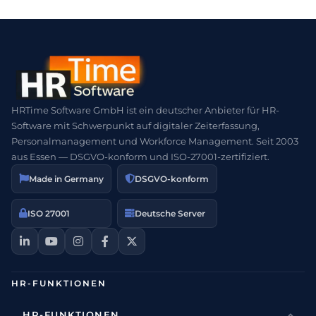
HRTime Software GmbH ist ein deutscher Anbieter für HR-
Software mit Schwerpunkt auf digitaler Zeiterfassung,
Personalmanagement und Workforce Management. Seit 2003
aus Essen — DSGVO-konform und ISO-27001-zertifiziert.
Made in Germany
DSGVO-konform
ISO 27001
Deutsche Server
HR-FUNKTIONEN
HR-FUNKTIONEN