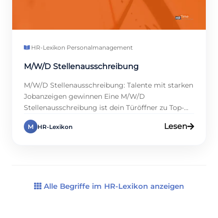
HR-Lexikon
·
Personalmanagement
M/W/D Stellenausschreibung
M/W/D Stellenausschreibung: Talente mit starken
Jobanzeigen gewinnen Eine M/W/D
Stellenausschreibung ist dein Türöffner zu Top-
Talenten, denn sie spricht die richtigen Köpfe an.
Lesen
M
HR-Lexikon
Warum ist das entscheidend? Studien zeigen,
dass 80 % der Bewerber:innen Anzeigen mit
klarer, inklusiver Sprache bevorzugen, weil sie
Vertrauen schaffen. Das knallt, denn es stärkt
deine Arbeitgebermarke! In diesem Eintrag
zeigen wir […]
Alle Begriffe im HR-Lexikon anzeigen