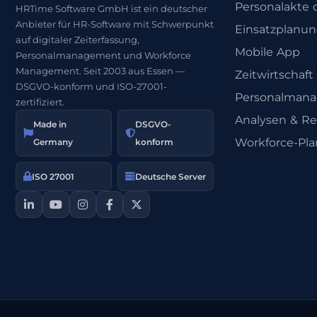
Personalakte d
HRTime Software GmbH ist ein deutscher
Anbieter für HR-Software mit Schwerpunkt
Einsatzplanu
auf digitaler Zeiterfassung,
Mobile App
Personalmanagement und Workforce
Management. Seit 2003 aus Essen —
Zeitwirtschaft
DSGVO-konform und ISO-27001-
Personalman
zertifiziert.
Analysen & Re
Made in
DSGVO-
Workforce-Pl
Germany
konform
ISO 27001
Deutsche Server