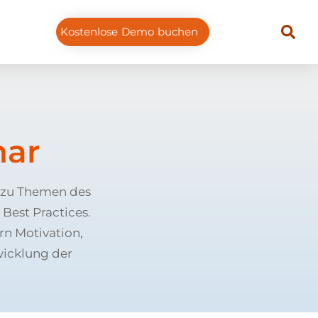
Kostenlose Demo buchen
nar
v zu Themen des
 Best Practices.
n Motivation,
wicklung der