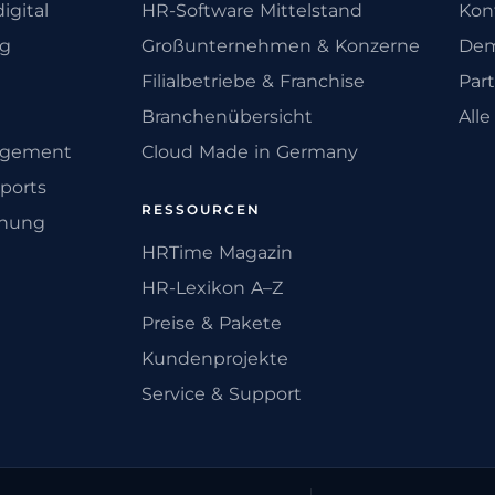
igital
HR-Software Mittelstand
Kon
ng
Großunternehmen & Konzerne
Dem
Filialbetriebe & Franchise
Par
Branchenübersicht
All
agement
Cloud Made in Germany
ports
RESSOURCEN
anung
HRTime Magazin
HR-Lexikon A–Z
Preise & Pakete
Kundenprojekte
Service & Support