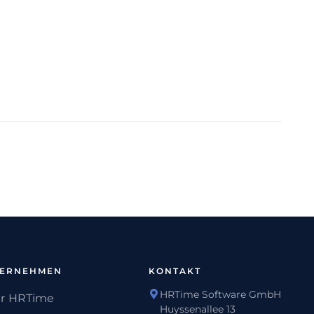
TERNEHMEN
KONTAKT
HRTime Software GmbH
r HRTime
Huyssenallee 13