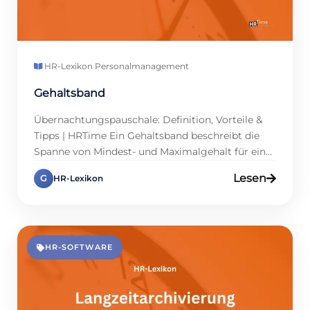
HR-Lexikon
·
Personalmanagement
Gehaltsband
Übernachtungspauschale: Definition, Vorteile &
Tipps | HRTime Ein Gehaltsband beschreibt die
Spanne von Mindest- und Maximalgehalt für eine
Position. Damit schaffen Unternehmen Struktur,
Lesen
G
HR-Lexikon
Transparenz und Vergleichbarkeit.
Personalmanager gewinnen Stabilität in der
Planung, und Führungskräfte erhalten klarere
Orientierung. Während individuelle
Verhandlungen oft unübersichtlich wirken, hilft
HR-SOFTWARE
ein Gehaltsband, Budgets zu kontrollieren. Zum
Zweck der Kostenkontrolle ist es […]