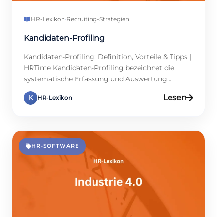
HR-Lexikon
·
Recruiting-Strategien
Kandidaten-Profiling
Kandidaten-Profiling: Definition, Vorteile & Tipps |
HRTime Kandidaten-Profiling bezeichnet die
systematische Erfassung und Auswertung
relevanter Bewerberdaten im Recruiting-Prozess.
Lesen
K
HR-Lexikon
Ziel ist, Qualifikationen, Erfahrungen und Soft
Skills mit den Anforderungen einer Position
abzugleichen. Unternehmen profitieren davon
gleich doppelt: zum einen durch bessere
Besetzungsentscheidungen, zum anderen, weil
HR-SOFTWARE
Fehlbesetzungen langfristig Kosten sparen. Doch
Profiling endet nicht beim Abgleich von […]