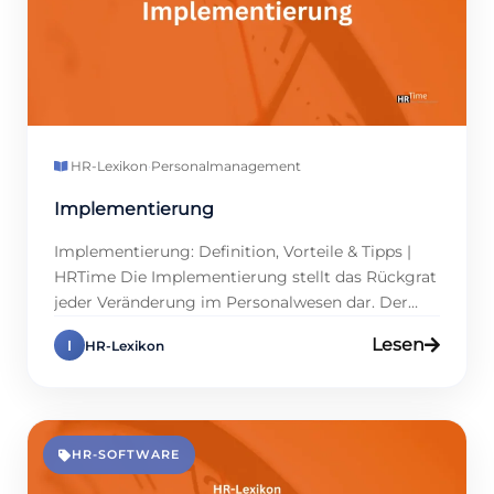
HR-Lexikon
·
Personalmanagement
Implementierung
Implementierung: Definition, Vorteile & Tipps |
HRTime Die Implementierung stellt das Rückgrat
jeder Veränderung im Personalwesen dar. Der
Erfolg von HR-Projekten hängt maßgeblich von
Lesen
I
HR-Lexikon
einer gelungenen Umsetzung neuer Software,
Prozesse oder Strategien ab. Für
Personalmanager und Führungskräfte umfasst
die Implementierung die Schaffung von
Strukturen und die Einbindung von Teams, um
HR-SOFTWARE
Veränderungen erfolgreich umzusetzen. Die