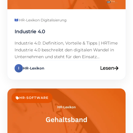
HR-Lexikon
·
Digitalisierung
Industrie 4.0
Industrie 4.0: Definition, Vorteile & Tipps | HRTime
Industrie 4.0 beschreibt den digitalen Wandel in
Unternehmen und steht für den Einsatz
moderner Technologien zur Vernetzung von
Lesen
I
HR-Lexikon
Prozessen. Für das Personalmanagement
bedeutet Industrie 4.0 tiefgreifende
Veränderungen, denn Automatisierung,
Datenanalysen und smarte Tools werden
zunehmend Teil der HR-Arbeit. Personalmanager
HR-SOFTWARE
und Führungskräfte müssen daher verstehen, wie
diese Entwicklung […]