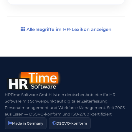
Dieses Modell ermöglicht es, Schwankungen in
der Arbeitsbelastung auszugleichen, sodass in
arbeitsintensiven Phasen mehr und in ruhigeren
Phasen weniger Stunden geleistet werden – ohne
dass sich der Jahresgesamtwert verändert. […]
Alle Begriffe im HR-Lexikon anzeigen
HRTime Software GmbH ist ein deutscher Anbieter für HR-
Software mit Schwerpunkt auf digitaler Zeiterfassung,
Personalmanagement und Workforce Management. Seit 2003
aus Essen — DSGVO-konform und ISO-27001-zertifiziert.
Made in Germany
DSGVO-konform