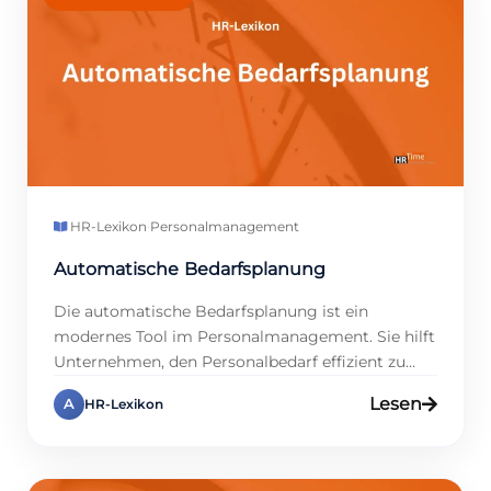
verbessern, setzen […]
HR-Lexikon
·
Personalmanagement
Automatische Bedarfsplanung
Die automatische Bedarfsplanung ist ein
modernes Tool im Personalmanagement. Sie hilft
Unternehmen, den Personalbedarf effizient zu
bestimmen. Außerdem optimiert sie
Lesen
A
HR-Lexikon
Schichtpläne und Arbeitszeiten. Sie ist besonders
nützlich für Branchen mit wechselnden
Arbeitszeiten. Auf www.hrtime.de findest du alle
Infos dazu. Denn wir bieten Lösungen, die Zeit