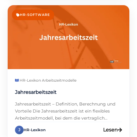
NFC oder GPS, und alles bleibt klar, damit Sie
wissen, was läuft. So können Sie: Sichere
Lohnabrechnungen machen Mittel einfach planen
HR-SOFTWARE
[…]
HR-Lexikon
·
Arbeitszeitmodelle
Jahresarbeitszeit
Jahresarbeitszeit – Definition, Berechnung und
Vorteile Die Jahresarbeitszeit ist ein flexibles
Arbeitszeitmodell, bei dem die vertraglich
vereinbarte Gesamtarbeitszeit eines Mitarbeiters
Lesen
J
HR-Lexikon
über ein ganzes Kalenderjahr betrachtet wird.