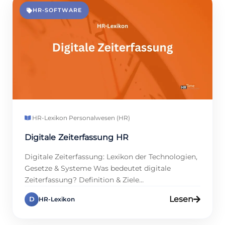
sparen. Diese Technologie nutzt Daten, um
HR-SOFTWARE
Bedarf vorherzusagen. Viele Firmen […]
HR-Lexikon
·
Personalwesen (HR)
Digitale Zeiterfassung HR
Digitale Zeiterfassung: Lexikon der Technologien,
Gesetze & Systeme Was bedeutet digitale
Zeiterfassung? Definition & Ziele
Zeiterfassungssoftware heißt, dass Arbeitszeiten
Lesen
D
HR-Lexikon
leicht mit Technik gemessen werden, weil sie alte
Sachen wie Stundenzettel ersetzt. Sie nutzt RFID,