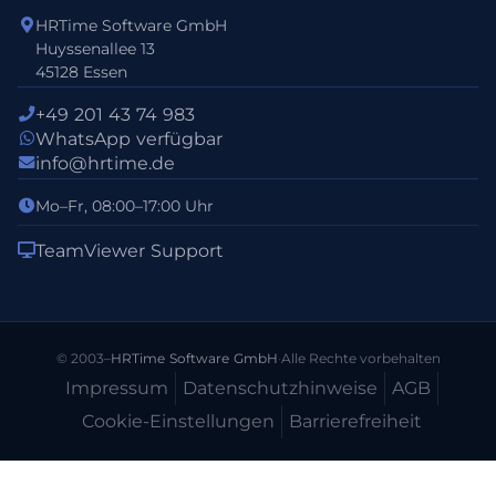
HRTime Software GmbH
Huyssenallee 13
45128 Essen
+49 201 43 74 983
WhatsApp verfügbar
info@hrtime.de
Mo–Fr, 08:00–17:00 Uhr
TeamViewer Support
© 2003–
HRTime Software GmbH
·
Alle Rechte vorbehalten
Impressum
Datenschutz­hinweise
AGB
Cookie-Einstellungen
Barrierefreiheit