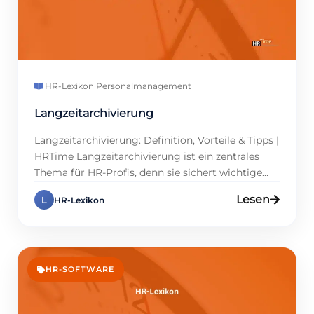
HR-Lexikon
·
Personalmanagement
Langzeitarchivierung
Langzeitarchivierung: Definition, Vorteile & Tipps |
HRTime Langzeitarchivierung ist ein zentrales
Thema für HR-Profis, denn sie sichert wichtige
Daten und spart wertvolle Zeit. In der Regel
Lesen
L
HR-Lexikon
müssen Personalakten, Arbeitsverträge und
Gehaltsabrechnungen über einen Zeitraum von
mehreren Jahren aufbewahrt werden, um die
gesetzlichen Anforderungen zu erfüllen. Doch
worin liegt der Nutzen dieser Maßnahme
HR-SOFTWARE
begründet? In einer […]