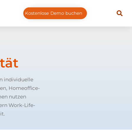
Kostenlose Demo buchen
ität
n individuelle
ten, Homeoffice-
men nutzen
dern Work-Life-
t.