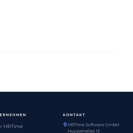
TERNEHMEN
KONTAKT
HRTime Software GmbH
r HRTime
Huyssenallee 13