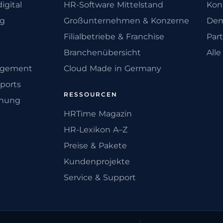
igital
HR-Software Mittelstand
Kon
ng
Großunternehmen & Konzerne
Dem
Filialbetriebe & Franchise
Par
Branchenübersicht
All
agement
Cloud Made in Germany
ports
RESSOURCEN
anung
HRTime Magazin
HR-Lexikon A–Z
Preise & Pakete
Kundenprojekte
Service & Support