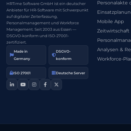
Personalakte d
HRTime Software GmbH ist ein deutscher
Anbieter für HR-Software mit Schwerpunkt
Einsatzplanu
auf digitaler Zeiterfassung,
Mobile App
Personalmanagement und Workforce
Management. Seit 2003 aus Essen —
Zeitwirtschaft
DSGVO-konform und ISO-27001-
Personalman
zertifiziert.
Analysen & Re
Made in
DSGVO-
Workforce-Pl
Germany
konform
ISO 27001
Deutsche Server