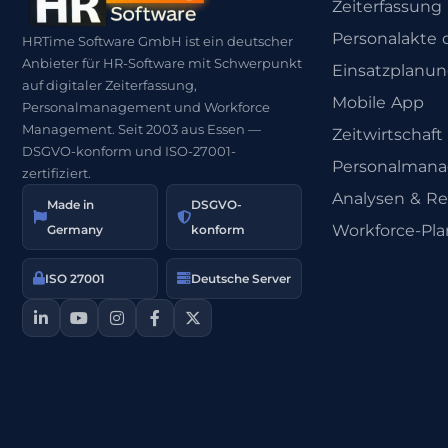
Zeiterfassung
Personalakte d
HRTime Software GmbH ist ein deutscher
Anbieter für HR-Software mit Schwerpunkt
Einsatzplanu
auf digitaler Zeiterfassung,
Mobile App
Personalmanagement und Workforce
Management. Seit 2003 aus Essen —
Zeitwirtschaft
DSGVO-konform und ISO-27001-
Personalman
zertifiziert.
Analysen & Re
Made in
DSGVO-
Workforce-Pl
Germany
konform
ISO 27001
Deutsche Server