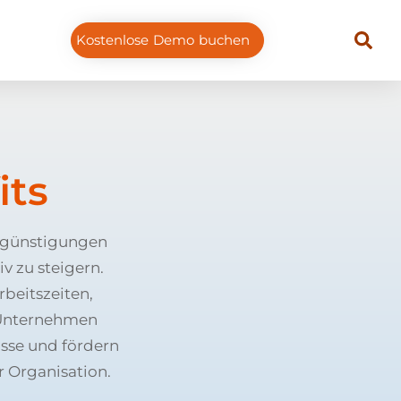
Kostenlose Demo buchen
its
ergünstigungen
v zu steigern.
beitszeiten,
 Unternehmen
isse und fördern
r Organisation.