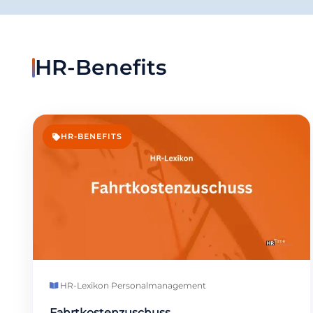
HR-Benefits
HR-BENEFITS
HR-Lexikon
·
Personalmanagement
Fahrtkostenzuschuss