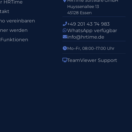
HRTime Software GmbH
r HRTime
Huyssenallee 13
takt
45128 Essen
o vereinbaren
+49 201 43 74 983
tner werden
WhatsApp verfügbar
info@hrtime.de
e Funktionen
Mo–Fr, 08:00–17:00 Uhr
TeamViewer Support