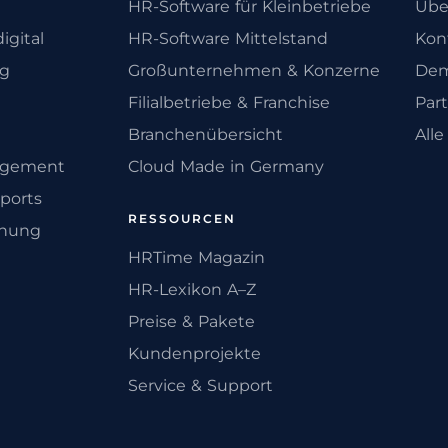
HR-Software für Kleinbetriebe
Übe
igital
HR-Software Mittelstand
Kon
ng
Großunternehmen & Konzerne
Dem
Filialbetriebe & Franchise
Par
Branchenübersicht
All
agement
Cloud Made in Germany
ports
RESSOURCEN
anung
HRTime Magazin
HR-Lexikon A–Z
Preise & Pakete
Kundenprojekte
Service & Support