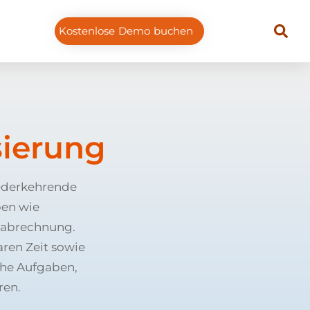
Kostenlose Demo buchen
ierung
iederkehrende
ben wie
nabrechnung.
ren Zeit sowie
che Aufgaben,
ren.