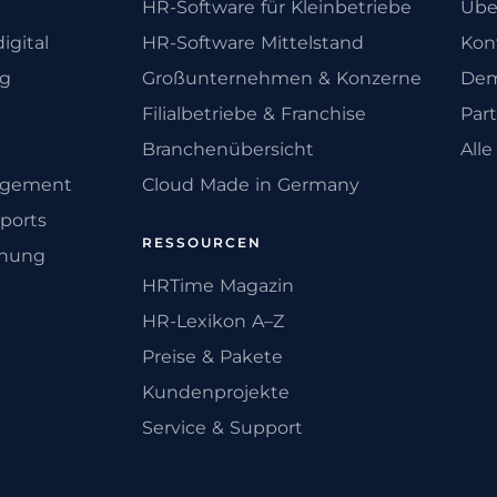
HR-Software für Kleinbetriebe
Übe
igital
HR-Software Mittelstand
Kon
ng
Großunternehmen & Konzerne
Dem
Filialbetriebe & Franchise
Par
Branchenübersicht
All
agement
Cloud Made in Germany
ports
RESSOURCEN
anung
HRTime Magazin
HR-Lexikon A–Z
Preise & Pakete
Kundenprojekte
Service & Support