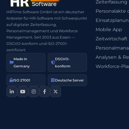
Zeiterfassung
Personalakte d
HRTime Software GmbH ist ein deutscher
Anbieter für HR-Software mit Schwerpunkt
Einsatzplanu
auf digitaler Zeiterfassung,
Mobile App
Personalmanagement und Workforce
Management. Seit 2003 aus Essen —
Zeitwirtschaft
DSGVO-konform und ISO-27001-
Personalman
zertifiziert.
Analysen & Re
Made in
DSGVO-
Workforce-Pl
Germany
konform
ISO 27001
Deutsche Server