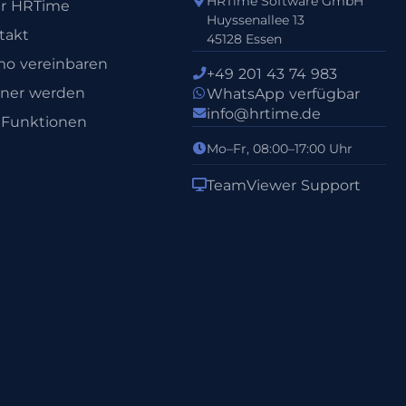
HRTime Software GmbH
r HRTime
Huyssenallee 13
takt
45128 Essen
o vereinbaren
+49 201 43 74 983
tner werden
WhatsApp verfügbar
info@hrtime.de
e Funktionen
Mo–Fr, 08:00–17:00 Uhr
TeamViewer Support