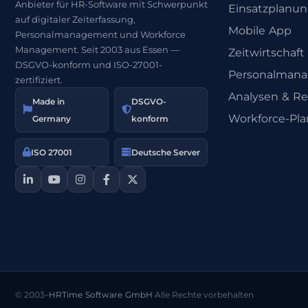
Anbieter für HR-Software mit Schwerpunkt
Einsatzplanu
auf digitaler Zeiterfassung,
Mobile App
Personalmanagement und Workforce
Management. Seit 2003 aus Essen —
Zeitwirtschaft
DSGVO-konform und ISO-27001-
Personalman
zertifiziert.
Analysen & Re
Made in
DSGVO-
Workforce-Pl
Germany
konform
ISO 27001
Deutsche Server
© 2003–
HRTime Software GmbH
·
Alle Rechte vorbehalten