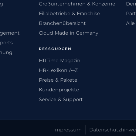
ng
Großunternehmen & Konzerne
Dem
Filialbetriebe & Franchise
Par
Branchenübersicht
All
agement
Cloud Made in Germany
ports
RESSOURCEN
anung
HRTime Magazin
HR-Lexikon A–Z
Preise & Pakete
Kundenprojekte
Service & Support
Impressum
Datenschutz­hinwe