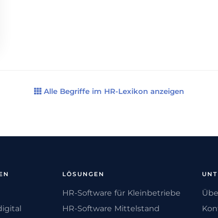
Alle Begriffe im HR-Lexikon anzeigen
EN
LÖSUNGEN
UN
HR-Software für Kleinbetriebe
Übe
igital
HR-Software Mittelstand
Kon