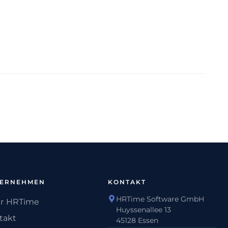
TERNEHMEN
KONTAKT
HRTime Software GmbH
r HRTime
Huyssenallee 13
takt
45128 Essen