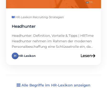
HR-Lexikon
·
Recruiting-Strategien
Headhunter
Headhunter: Definition, Vorteile & Tipps | HRTime
Headhunter nehmen im Rahmen der modernen
Personalbeschaffung eine Schlüsselrolle ein, da
sie gezielt auf die Suche nach hochqualifizierten
Lesen
H
HR-Lexikon
Fachkräften für Unternehmen gehen.
Insbesondere für HR-Profis und Führungskräfte
bieten sie eine effiziente Lösung, um vakante
Positionen mit hochqualifizierten Kandidaten zu
besetzen. Welche Aufgaben haben
Personalberater und welche Vorteile ergeben […]
Alle Begriffe im HR-Lexikon anzeigen