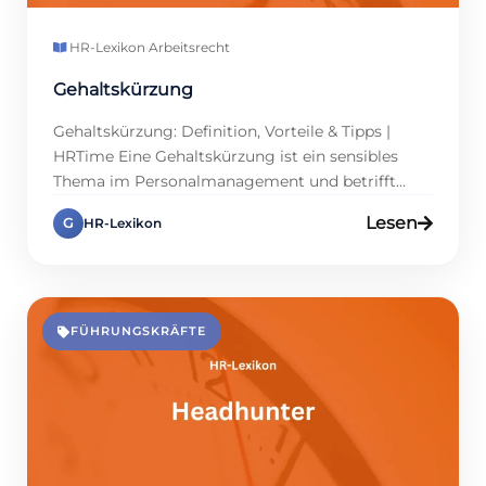
HR-Lexikon
·
Arbeitsrecht
Gehaltskürzung
Gehaltskürzung: Definition, Vorteile & Tipps |
HRTime Eine Gehaltskürzung ist ein sensibles
Thema im Personalmanagement und betrifft
sowohl Unternehmen als auch Mitarbeitende.
Lesen
G
HR-Lexikon
Gerade in wirtschaftlich schwierigen Zeiten oder
im Rahmen von Umstrukturierungen kann eine
Absenkung des Lohns in Betracht gezogen
werden. Dennoch ist sie rechtlich stark reguliert
und erfordert klare Absprachen. Daher sollten
FÜHRUNGSKRÄFTE
Personalmanager gut […]