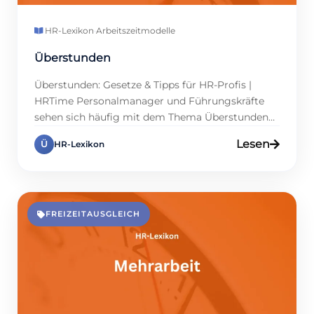
HR-Lexikon
·
Arbeitszeitmodelle
Überstunden
Überstunden: Gesetze & Tipps für HR-Profis |
HRTime Personalmanager und Führungskräfte
sehen sich häufig mit dem Thema Überstunden
konfrontiert. In dynamischen Unternehmen
Lesen
Ü
HR-Lexikon
entstehen regelmäßig Zusatzstunden, um
Projekte effizient voranzutreiben. Ich bitte um
Klärung, was als Überstunden zu zählen ist. Im
Wesentlichen handelt es sich um Arbeitszeit, die
über die vereinbarte Stundenzahl hinausgeht. In
FREIZEITAUSGLEICH
Deutschland regelt […]