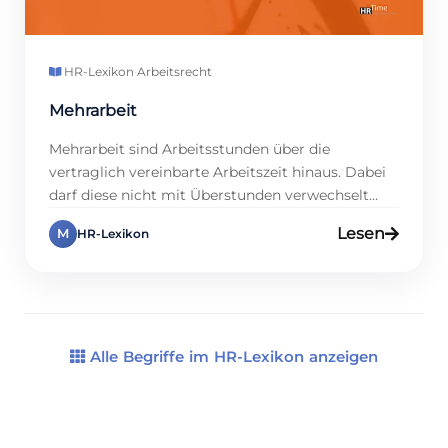
HR-Lexikon
·
Arbeitsrecht
Mehrarbeit
Mehrarbeit sind Arbeitsstunden über die
vertraglich vereinbarte Arbeitszeit hinaus. Dabei
darf diese nicht mit Überstunden verwechselt
werden, da es Überschneidungen gibt. Mehrarbeit
Lesen
M
HR-Lexikon
kann je nach Arbeitsvertrag unbezahlt oder durch
Freizeit ausgeglichen werden. Arbeitnehmer
müssen grundsätzlich nicht länger als vereinbart
arbeiten, es sei denn, es besteht eine betriebliche
Notwendigkeit. In Deutschland gibt es klare
Regelungen zu […]
Alle Begriffe im HR-Lexikon anzeigen