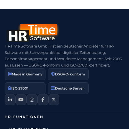
HRTime Software GmbH ist ein deutscher Anbieter für HR-
Software mit Schwerpunkt auf digitaler Zeiterfassung,
Personalmanagement und Workforce Management. Seit 2003
aus Essen — DSGVO-konform und ISO-27001-zertifiziert.
Made in Germany
DSGVO-konform
ISO 27001
Deutsche Server
HR-FUNKTIONEN