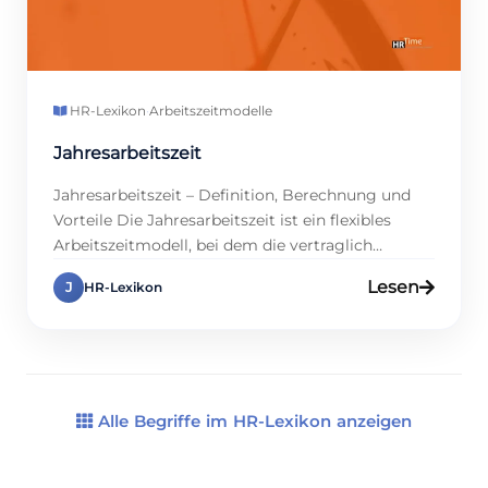
HR-Lexikon
·
Arbeitszeitmodelle
Jahresarbeitszeit
Jahresarbeitszeit – Definition, Berechnung und
Vorteile Die Jahresarbeitszeit ist ein flexibles
Arbeitszeitmodell, bei dem die vertraglich
vereinbarte Gesamtarbeitszeit eines Mitarbeiters
Lesen
J
HR-Lexikon
über ein ganzes Kalenderjahr betrachtet wird.
Dieses Modell ermöglicht es, Schwankungen in
der Arbeitsbelastung auszugleichen, sodass in
arbeitsintensiven Phasen mehr und in ruhigeren
Phasen weniger Stunden geleistet werden – ohne
dass sich der Jahresgesamtwert verändert. […]
Alle Begriffe im HR-Lexikon anzeigen