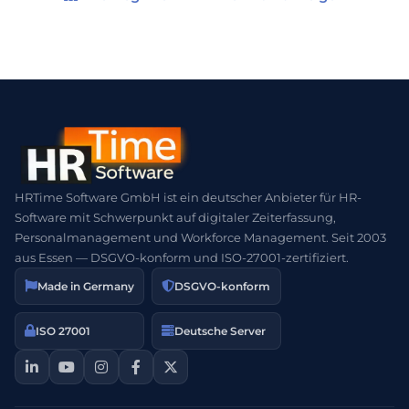
HRTime Software GmbH ist ein deutscher Anbieter für HR-
Software mit Schwerpunkt auf digitaler Zeiterfassung,
Personalmanagement und Workforce Management. Seit 2003
aus Essen — DSGVO-konform und ISO-27001-zertifiziert.
Made in Germany
DSGVO-konform
ISO 27001
Deutsche Server