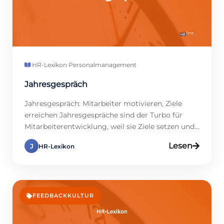
HR-Lexikon
·
Personalmanagement
Jahresgespräch
Jahresgespräch: Mitarbeiter motivieren, Ziele
erreichen Jahresgespräche sind der Turbo für
Mitarbeiterentwicklung, weil sie Ziele setzen und
Motivation fördern. Warum zählt das? Studien
Lesen
J
HR-Lexikon
zeigen, dass Firmen mit regelmäßigen
Jahresgesprächen 30 % höhere
Mitarbeiterbindung haben, denn Feedback macht
Teams stark. Klingt stark, oder? In diesem Eintrag
zeigen wir dir, wie du Jahresgespräche in HR
FEEDBACKKULTUR
meisterst, von Vorbereitung […]