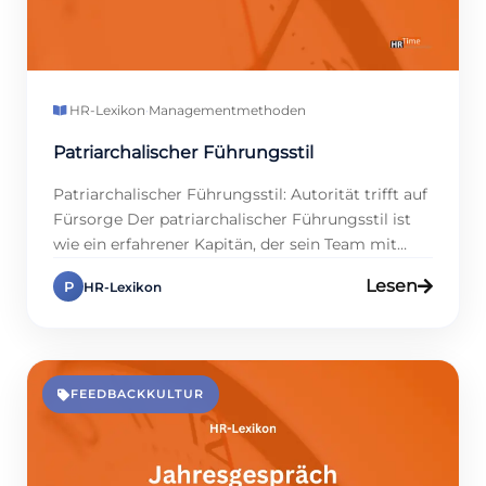
HR-Lexikon
·
Managementmethoden
Patriarchalischer Führungsstil
Patriarchalischer Führungsstil: Autorität trifft auf
Fürsorge Der patriarchalischer Führungsstil ist
wie ein erfahrener Kapitän, der sein Team mit
klarer Richtung und echter Nähe steuert. Laut
Lesen
P
HR-Lexikon
einer Umfrage von 2024 schätzen 58 % der
Mitarbeitenden in kleineren Betrieben diese
Mischung aus Struktur und Fürsorge. Ohne
Anpassung wirkt sie jedoch veraltet. Dieser
Lexikon-Eintrag zeigt dir, wie dieser […]
FEEDBACKKULTUR