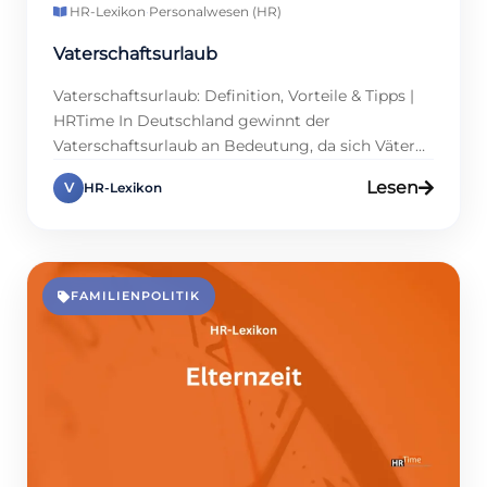
HR-Lexikon
·
Personalwesen (HR)
Vaterschaftsurlaub
Vaterschaftsurlaub: Definition, Vorteile & Tipps |
HRTime In Deutschland gewinnt der
Vaterschaftsurlaub an Bedeutung, da sich Väter
stärker in der Erziehung engagieren. Der Urlaub
Lesen
V
HR-Lexikon
umfasst meist die ersten Wochen nach der
Geburt und ist Teil der Elternzeit gemäß BEEG.
Eine bezahlte Freistellung bleibt auch 2025 aus.
Väter können bis zu drei Jahre pausieren,
unterstützt durch […]
FAMILIENPOLITIK