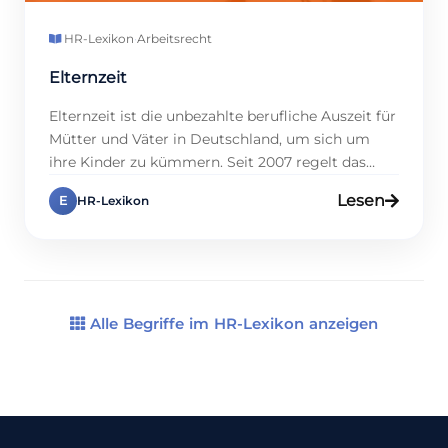
HR-Lexikon
·
Arbeitsrecht
Elternzeit
Elternzeit ist die unbezahlte berufliche Auszeit für
Mütter und Väter in Deutschland, um sich um
ihre Kinder zu kümmern. Seit 2007 regelt das
Bundeselterngeld- und Elternzeitgesetz (BEEG)
Lesen
E
HR-Lexikon
diesen Anspruch: Bis zu 36 Monate pro Kind sind
möglich, flexibel bis zum 8. Geburtstag. Im Jahr
2021 nutzten 25 % der Mütter und nur 1,6 % der […]
Alle Begriffe im HR-Lexikon anzeigen