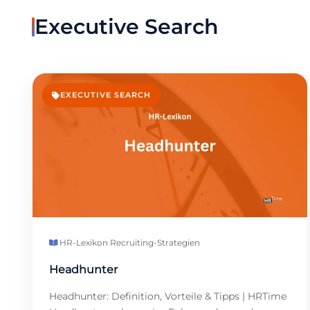
Executive Search
EXECUTIVE SEARCH
HR-Lexikon
·
Recruiting-Strategien
Headhunter
Headhunter: Definition, Vorteile & Tipps | HRTime