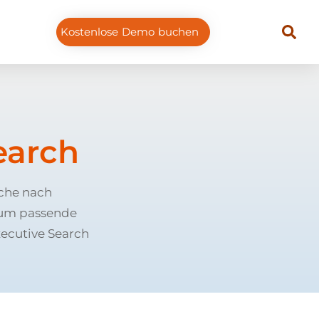
Kostenlose Demo buchen
earch
uche nach
 um passende
xecutive Search