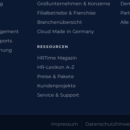
ng
Großunternehmen & Konzerne
Dem
Filialbetriebe & Franchise
Par
Branchenübersicht
All
agement
Cloud Made in Germany
ports
RESSOURCEN
anung
HRTime Magazin
HR-Lexikon A–Z
Preise & Pakete
Kundenprojekte
Service & Support
Impressum
Datenschutz­hinwe