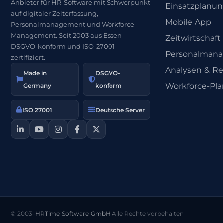
Anbieter für HR-Software mit Schwerpunkt
Einsatzplanu
auf digitaler Zeiterfassung,
Mobile App
Personalmanagement und Workforce
Management. Seit 2003 aus Essen —
Zeitwirtschaft
DSGVO-konform und ISO-27001-
Personalman
zertifiziert.
Analysen & Re
Made in
DSGVO-
Workforce-Pl
Germany
konform
ISO 27001
Deutsche Server
© 2003–
HRTime Software GmbH
·
Alle Rechte vorbehalten