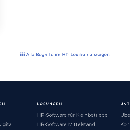
Alle Begriffe im HR-Lexikon anzeigen
EN
LÖSUNGEN
UN
HR-Software für Kleinbetriebe
Übe
igital
HR-Software Mittelstand
Kon