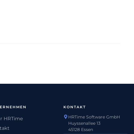
TERNEHMEN
KONTAKT
HRTime Software GmbH
r HRTime
Huyssenallee 13
takt
45128 Essen