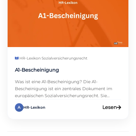
HR-Lexikon
·
Sozialversicherungsrecht
A1-Bescheinigung
Was ist eine A1-Beschei­ni­gung? Die A1-
Bescheinigung ist ein zentrales Dokument im
europäischen Sozialversicherungsrecht. Sie
bestätigt, dass für Arbeitnehmer und
Lesen
A
HR-Lexikon
Selbstständige während einer vorübergehenden
Tätigkeit in einem anderen EU- oder EWR-Land
oder der Schweiz weiterhin die
Sozialversicherungsvorschriften ihres