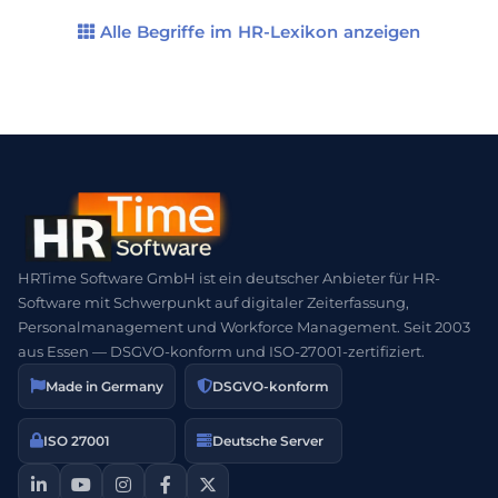
Heimatlandes gelten. Dies verhindert eine
doppelte Beitragspflicht in mehreren Ländern
Alle Begriffe im HR-Lexikon anzeigen
und erleichtert die grenzüberschreitende
Arbeitsmobilität. Für Unternehmen, die […]
HRTime Software GmbH ist ein deutscher Anbieter für HR-
Software mit Schwerpunkt auf digitaler Zeiterfassung,
Personalmanagement und Workforce Management. Seit 2003
aus Essen — DSGVO-konform und ISO-27001-zertifiziert.
Made in Germany
DSGVO-konform
ISO 27001
Deutsche Server