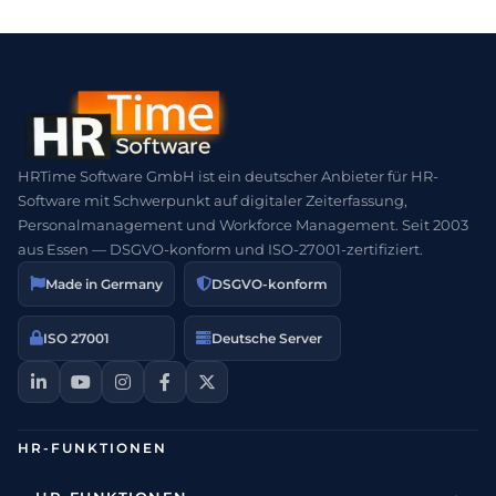
HRTime Software GmbH ist ein deutscher Anbieter für HR-
Software mit Schwerpunkt auf digitaler Zeiterfassung,
Personalmanagement und Workforce Management. Seit 2003
aus Essen — DSGVO-konform und ISO-27001-zertifiziert.
Made in Germany
DSGVO-konform
ISO 27001
Deutsche Server
HR-FUNKTIONEN