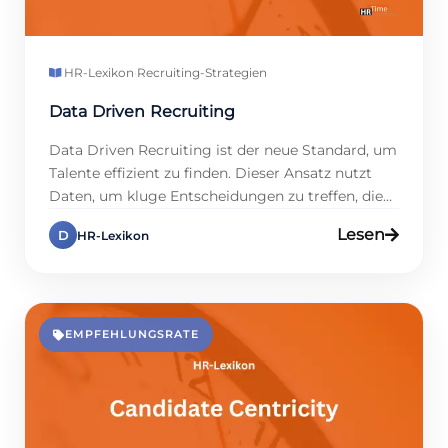
HR-Lexikon
·
Recruiting-Strategien
Data Driven Recruiting
Data Driven Recruiting ist der neue Standard, um
Talente effizient zu finden. Dieser Ansatz nutzt
Daten, um kluge Entscheidungen zu treffen, die
über Intuition hinausgehen. Studien zeigen, dass
Lesen
D
HR-Lexikon
Firmen mit datenbasierten Prozessen ihre
Einstellungszeiten um bis zu 25 % kürzen können,
doch viele nutzen dieses Potenzial noch nicht.
Data Driven Recruiting senkt Kosten, macht
Prozesse […]
EMPFEHLUNGSRATE