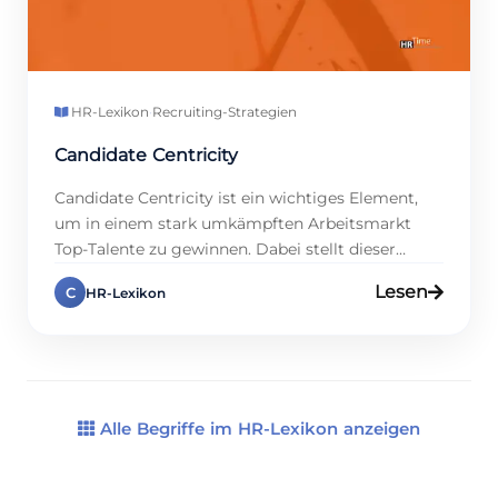
HR-Lexikon
·
Recruiting-Strategien
Candidate Centricity
Candidate Centricity ist ein wichtiges Element,
um in einem stark umkämpften Arbeitsmarkt
Top-Talente zu gewinnen. Dabei stellt dieser
Ansatz die Bewerberinnen und Bewerber
Lesen
C
HR-Lexikon
konsequent ins Zentrum des Recruiting-
Prozesses und sorgt gleichzeitig für eine klare,
positive Erfahrung – und das von der
Stellenausschreibung bis zum Onboarding.
Studien zeigen, dass 85 % aller Kandidaten klare
Rückmeldungen erwarten; […]
Alle Begriffe im HR-Lexikon anzeigen