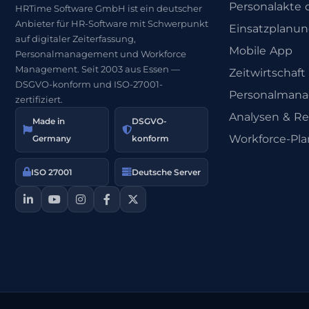
Personalakte d
HRTime Software GmbH ist ein deutscher
Anbieter für HR-Software mit Schwerpunkt
Einsatzplanu
auf digitaler Zeiterfassung,
Mobile App
Personalmanagement und Workforce
Management. Seit 2003 aus Essen —
Zeitwirtschaft
DSGVO-konform und ISO-27001-
Personalman
zertifiziert.
Analysen & Re
Made in
DSGVO-
Workforce-Pl
Germany
konform
ISO 27001
Deutsche Server