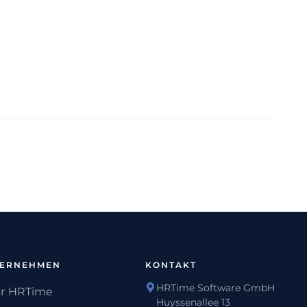
TERNEHMEN
KONTAKT
HRTime Software GmbH
r HRTime
Huyssenallee 13