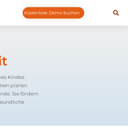
Kostenlose Demo buchen
it
nes Kindes
hmen planen
nde. Sie fördern
reundliche