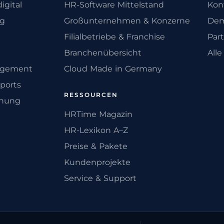
igital
HR-Software Mittelstand
Kon
ng
Großunternehmen & Konzerne
Dem
Filialbetriebe & Franchise
Par
Branchenübersicht
All
agement
Cloud Made in Germany
ports
RESSOURCEN
anung
HRTime Magazin
HR-Lexikon A–Z
Preise & Pakete
Kundenprojekte
Service & Support