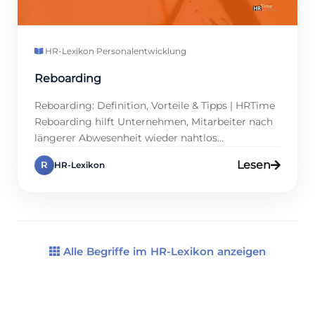
HR-Lexikon
·
Personalentwicklung
Reboarding
Reboarding: Definition, Vorteile & Tipps | HRTime
Reboarding hilft Unternehmen, Mitarbeiter nach
längerer Abwesenheit wieder nahtlos
einzubinden. Ob nach Elternzeit, Krankheit oder
Lesen
R
HR-Lexikon
Sabbatical – der Prozess sorgt für schnelle
Produktivität und stärkt die Bindung. Viele HR-
Teams unterschätzen das, doch es schont
Ressourcen und vermeidet Frust. Mit gezielten
Maßnahmen wird Reboarding zum Win-Win für
alle Beteiligten. […]
Alle Begriffe im HR-Lexikon anzeigen