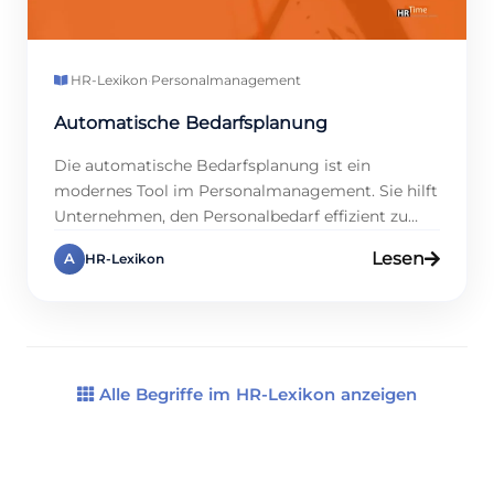
HR-Lexikon
·
Personalmanagement
Automatische Bedarfsplanung
Die automatische Bedarfsplanung ist ein
modernes Tool im Personalmanagement. Sie hilft
Unternehmen, den Personalbedarf effizient zu
bestimmen. Außerdem optimiert sie
Lesen
A
HR-Lexikon
Schichtpläne und Arbeitszeiten. Sie ist besonders
nützlich für Branchen mit wechselnden
Arbeitszeiten. Auf www.hrtime.de findest du alle
Infos dazu. Denn wir bieten Lösungen, die Zeit
sparen. Diese Technologie nutzt Daten, um
Bedarf vorherzusagen. Viele Firmen […]
Alle Begriffe im HR-Lexikon anzeigen