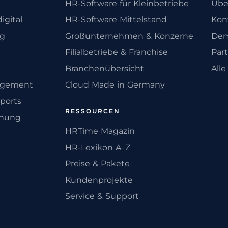
HR-Software für Kleinbetriebe
Übe
igital
HR-Software Mittelstand
Kon
ng
Großunternehmen & Konzerne
Dem
Filialbetriebe & Franchise
Par
Branchenübersicht
All
agement
Cloud Made in Germany
ports
RESSOURCEN
anung
HRTime Magazin
HR-Lexikon A–Z
Preise & Pakete
Kundenprojekte
Service & Support