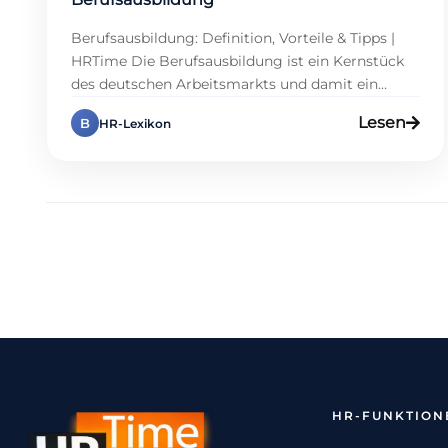
Berufsausbildung: Definition, Vorteile & Tipps |
HRTime Die Berufsausbildung ist ein Kernstück
des deutschen Arbeitsmarkts und damit ein
Hebel für planbare Nachwuchssicherung. Sie
Lesen
B
HR-Lexikon
verbindet Betrieb und Berufsschule, sodass
Wissen unmittelbar in der Praxis ankommt. HR
profitiert, denn das Modell schont die Kasse,
steigert Bindung und fördert Kultur. Während
große Unternehmen standardisieren, nutzen
Mittelständler flexible Wege, […]
HR-FUNKTION