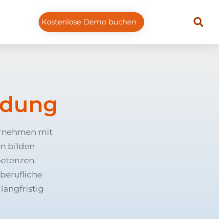
Kostenlose Demo buchen
ldung
ernehmen mit
n bilden
petenzen.
berufliche
langfristig