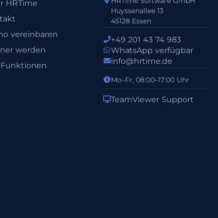
HRTime Software GmbH
r HRTime
Huyssenallee 13
takt
45128 Essen
o vereinbaren
+49 201 43 74 983
tner werden
WhatsApp verfügbar
info@hrtime.de
e Funktionen
Mo–Fr, 08:00–17:00 Uhr
TeamViewer Support