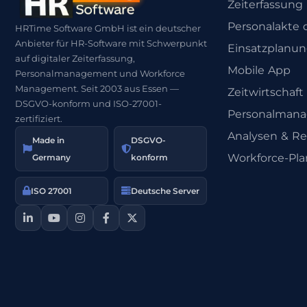
Zeiterfassung
Personalakte d
HRTime Software GmbH ist ein deutscher
Anbieter für HR-Software mit Schwerpunkt
Einsatzplanu
auf digitaler Zeiterfassung,
Mobile App
Personalmanagement und Workforce
Management. Seit 2003 aus Essen —
Zeitwirtschaft
DSGVO-konform und ISO-27001-
Personalman
zertifiziert.
Analysen & Re
Made in
DSGVO-
Workforce-Pl
Germany
konform
ISO 27001
Deutsche Server