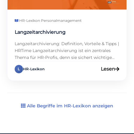
HR-Lexikon
·
Personalmanagement
Langzeitarchivierung
Langzeitarchivierung: Definition, Vorteile & Tipps |
HRTime Langzeitarchivierung ist ein zentrales
Thema für HR-Profis, denn sie sichert wichtige
Daten und spart wertvolle Zeit. In der Regel
Lesen
L
HR-Lexikon
müssen Personalakten, Arbeitsverträge und
Gehaltsabrechnungen über einen Zeitraum von
mehreren Jahren aufbewahrt werden, um die
gesetzlichen Anforderungen zu erfüllen. Doch
worin liegt der Nutzen dieser Maßnahme
begründet? In einer […]
Alle Begriffe im HR-Lexikon anzeigen