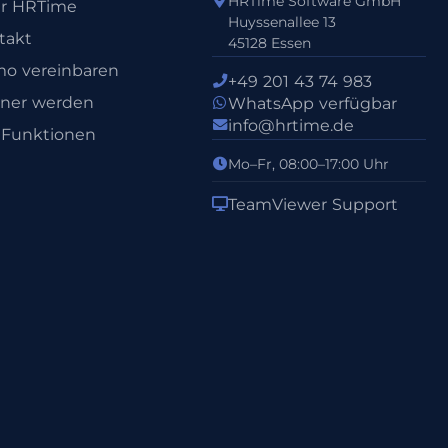
HRTime Software GmbH
r HRTime
Huyssenallee 13
takt
45128 Essen
o vereinbaren
+49 201 43 74 983
tner werden
WhatsApp verfügbar
info@hrtime.de
e Funktionen
Mo–Fr, 08:00–17:00 Uhr
TeamViewer Support