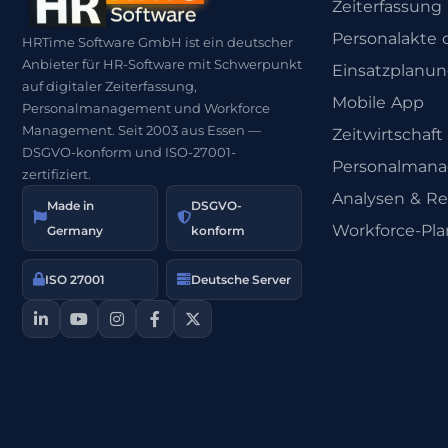
Zeiterfassung
Personalakte d
HRTime Software GmbH ist ein deutscher
Anbieter für HR-Software mit Schwerpunkt
Einsatzplanu
auf digitaler Zeiterfassung,
Mobile App
Personalmanagement und Workforce
Management. Seit 2003 aus Essen —
Zeitwirtschaft
DSGVO-konform und ISO-27001-
Personalman
zertifiziert.
Analysen & Re
Made in
DSGVO-
Workforce-Pl
Germany
konform
ISO 27001
Deutsche Server