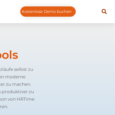
Kostenlose Demo buchen
ools
läufe selbst zu
zen moderne
ter zu machen.
 produktiver zu
ikon von HRTime
ren.