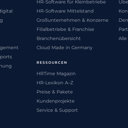
HR-Software für Kleinbetriebe
Übe
igital
HR-Software Mittelstand
Kon
ng
Großunternehmen & Konzerne
Dem
Filialbetriebe & Franchise
Par
Branchenübersicht
All
agement
Cloud Made in Germany
ports
RESSOURCEN
anung
HRTime Magazin
HR-Lexikon A–Z
Preise & Pakete
Kundenprojekte
Service & Support