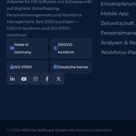
Anbieter für HR-Software mit Schwerpunkt
Einsatzplanu
auf digitaler Zeiterfassung,
Mobile App
Personalmanagement und Workforce
Management. Seit 2003 aus Essen —
Zeitwirtschaft
DSGVO-konform und ISO-27001-
Personalman
zertifiziert.
Analysen & Re
Made in
DSGVO-
Workforce-Pl
Germany
konform
ISO 27001
Deutsche Server
© 2003–
HRTime Software GmbH
·
Alle Rechte vorbehalten