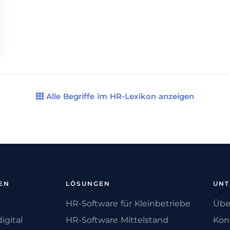
Alle Begriffe im HR-Lexikon anzeigen
EN
LÖSUNGEN
UN
HR-Software für Kleinbetriebe
Übe
igital
HR-Software Mittelstand
Kon