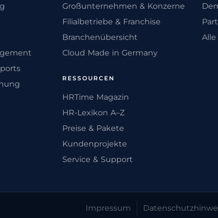
ng
Großunternehmen & Konzerne
Dem
Filialbetriebe & Franchise
Par
Branchenübersicht
All
agement
Cloud Made in Germany
ports
RESSOURCEN
anung
HRTime Magazin
HR-Lexikon A–Z
Preise & Pakete
Kundenprojekte
Service & Support
Impressum
Datenschutz­hinwe