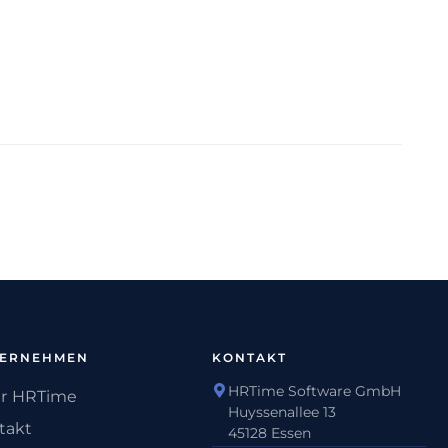
TERNEHMEN
KONTAKT
HRTime Software GmbH
r HRTime
Huyssenallee 13
takt
45128 Essen