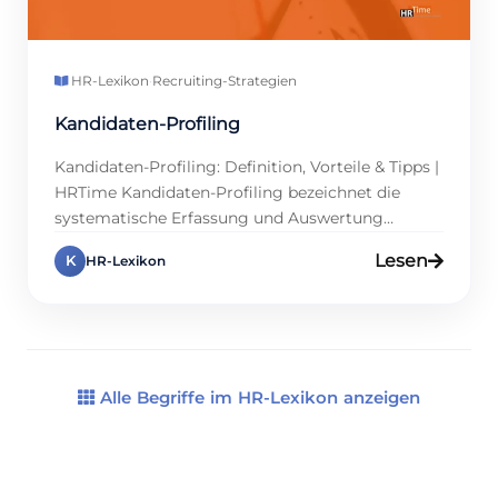
HR-Lexikon
·
Recruiting-Strategien
Kandidaten-Profiling
Kandidaten-Profiling: Definition, Vorteile & Tipps |
HRTime Kandidaten-Profiling bezeichnet die
systematische Erfassung und Auswertung
relevanter Bewerberdaten im Recruiting-Prozess.
Lesen
K
HR-Lexikon
Ziel ist, Qualifikationen, Erfahrungen und Soft
Skills mit den Anforderungen einer Position
abzugleichen. Unternehmen profitieren davon
gleich doppelt: zum einen durch bessere
Besetzungsentscheidungen, zum anderen, weil
Fehlbesetzungen langfristig Kosten sparen. Doch
Alle Begriffe im HR-Lexikon anzeigen
Profiling endet nicht beim Abgleich von […]