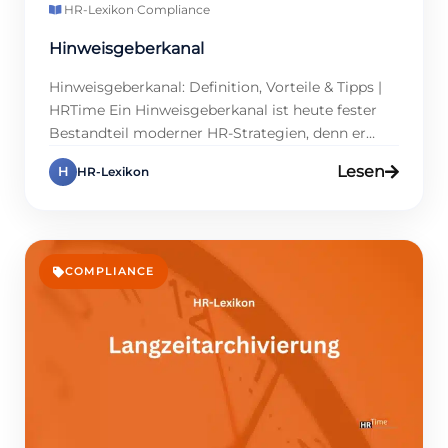
HR-Lexikon
·
Compliance
Hinweisgeberkanal
Hinweisgeberkanal: Definition, Vorteile & Tipps |
HRTime Ein Hinweisgeberkanal ist heute fester
Bestandteil moderner HR-Strategien, denn er
spielt eine zentrale Rolle bei der Prävention von
Lesen
H
HR-Lexikon
Compliance-Verstößen. Unternehmen in
Deutschland müssen nicht erst seit der EU-
Whistleblower-Richtlinie Transparenz schaffen,
sondern auch dafür sorgen, dass Hinweise
vertraulich und sicher behandelt werden. Ein
COMPLIANCE
funktionierender Kanal schützt nicht nur
Beschäftigte, […]