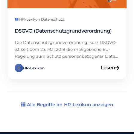
HR-Lexikon
·
Datenschutz
DSGVO (Datenschutzgrundverordnung)
Die Datenschutzgrundverordnung, kurz DSGVO,
ist seit dem 25. Mai 2018 die maßgebliche EU-
Regelung zum Schutz personenbezogener Daten.
Sie gilt für über 445 Millionen EU-Bürger und
Lesen
D
HR-Lexikon
zwingt Unternehmen, Datensicherheit und
Privatsphäre ernst zu nehmen. Verstöße können
empfindliche Strafen nach sich ziehen: bis zu 20
Millionen Euro oder 4 Prozent des weltweiten
Jahresumsatzes – je nachdem, was […]
Alle Begriffe im HR-Lexikon anzeigen