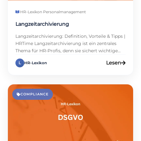
HR-Lexikon
·
Personalmanagement
Langzeitarchivierung
Langzeitarchivierung: Definition, Vorteile & Tipps |
HRTime Langzeitarchivierung ist ein zentrales
Thema für HR-Profis, denn sie sichert wichtige
Daten und spart wertvolle Zeit. In der Regel
Lesen
L
HR-Lexikon
müssen Personalakten, Arbeitsverträge und
Gehaltsabrechnungen über einen Zeitraum von
mehreren Jahren aufbewahrt werden, um die
gesetzlichen Anforderungen zu erfüllen. Doch
worin liegt der Nutzen dieser Maßnahme
COMPLIANCE
begründet? In einer […]