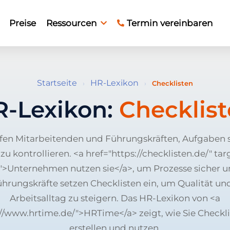
Preise
Ressourcen
Termin vereinbaren
Startseite
HR-Lexikon
›
›
Checklisten
R-Lexikon:
Checklis
lfen Mitarbeitenden und Führungskräften, Aufgaben 
u kontrollieren. <a href="https://checklisten.de/" ta
>Unternehmen nutzen sie</a>, um Prozesse sicher un
ührungskräfte setzen Checklisten ein, um Qualität und
Arbeitsalltag zu steigern. Das HR-Lexikon von <a
://www.hrtime.de/">HRTime</a> zeigt, wie Sie Checklis
erstellen und nutzen.