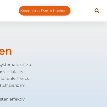
Kostenlose Demo buchen
ten
systematisch zu
rget="_blank"
d fehlerfrei zu
 Effizienz im
ten effektiv