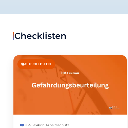
Checklisten
CHECKLISTEN
HR-Lexikon
·
Arbeitsschutz