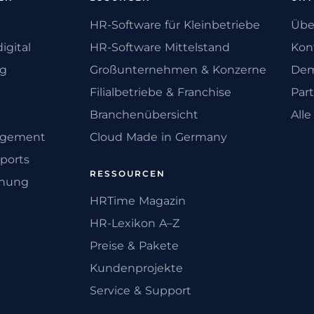
HR-Software für Kleinbetriebe
Übe
igital
HR-Software Mittelstand
Kon
ng
Großunternehmen & Konzerne
Dem
Filialbetriebe & Franchise
Par
Branchenübersicht
All
agement
Cloud Made in Germany
ports
RESSOURCEN
anung
HRTime Magazin
HR-Lexikon A–Z
Preise & Pakete
Kundenprojekte
Service & Support