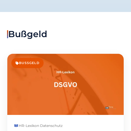
Bußgeld
BUSSGELD
HR-Lexikon
·
Datenschutz