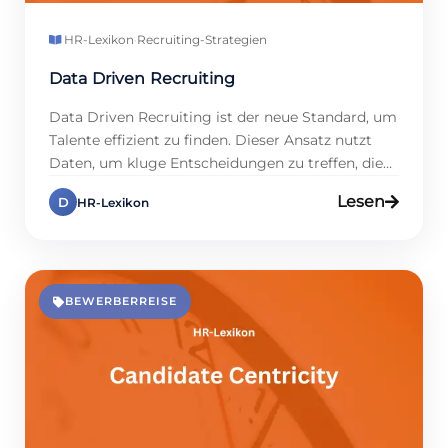
HR-Lexikon
·
Recruiting-Strategien
Data Driven Recruiting
Data Driven Recruiting ist der neue Standard, um
Talente effizient zu finden. Dieser Ansatz nutzt
Daten, um kluge Entscheidungen zu treffen, die
über Intuition hinausgehen. Studien zeigen, dass
Lesen
D
HR-Lexikon
Firmen mit datenbasierten Prozessen ihre
Einstellungszeiten um bis zu 25 % kürzen können,
doch viele nutzen dieses Potenzial noch nicht.
Data Driven Recruiting senkt Kosten, macht
Prozesse […]
BEWERBERREISE