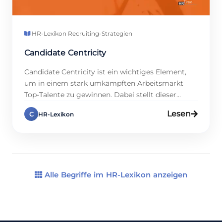
HR-Lexikon
·
Recruiting-Strategien
Candidate Centricity
Candidate Centricity ist ein wichtiges Element,
um in einem stark umkämpften Arbeitsmarkt
Top-Talente zu gewinnen. Dabei stellt dieser
Ansatz die Bewerberinnen und Bewerber
Lesen
C
HR-Lexikon
konsequent ins Zentrum des Recruiting-
Prozesses und sorgt gleichzeitig für eine klare,
positive Erfahrung – und das von der
Stellenausschreibung bis zum Onboarding.
Studien zeigen, dass 85 % aller Kandidaten klare
Rückmeldungen erwarten; […]
Alle Begriffe im HR-Lexikon anzeigen