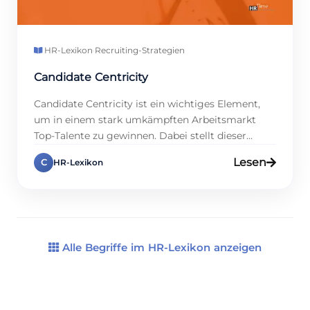
HR-Lexikon
·
Recruiting-Strategien
Candidate Centricity
Candidate Centricity ist ein wichtiges Element,
um in einem stark umkämpften Arbeitsmarkt
Top-Talente zu gewinnen. Dabei stellt dieser
Ansatz die Bewerberinnen und Bewerber
Lesen
C
HR-Lexikon
konsequent ins Zentrum des Recruiting-
Prozesses und sorgt gleichzeitig für eine klare,
positive Erfahrung – und das von der
Stellenausschreibung bis zum Onboarding.
Studien zeigen, dass 85 % aller Kandidaten klare
Rückmeldungen erwarten; […]
Alle Begriffe im HR-Lexikon anzeigen