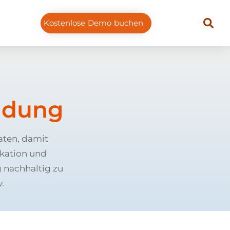
Kostenlose Demo buchen
ndung
aten, damit
kation und
 nachhaltig zu
.