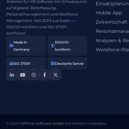
Anbieter für HR-Software mit Schwerpunkt
Einsatzplanu
auf digitaler Zeiterfassung,
Mobile App
Personalmanagement und Workforce
Management. Seit 2003 aus Essen —
Zeitwirtschaft
DSGVO-konform und ISO-27001-
Personalman
zertifiziert.
Analysen & Re
Made in
DSGVO-
Workforce-Pl
Germany
konform
ISO 27001
Deutsche Server
© 2003–
HRTime Software GmbH
·
Alle Rechte vorbehalten