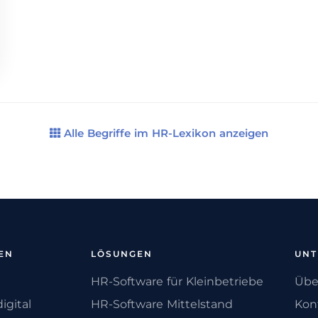
Alle Begriffe im HR-Lexikon anzeigen
EN
LÖSUNGEN
UN
HR-Software für Kleinbetriebe
Übe
igital
HR-Software Mittelstand
Kon