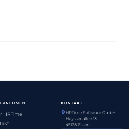
TERNEHMEN
KONTAKT
HRTime Software GmbH
r HRTime
Huyssenallee 13
takt
45128 Essen