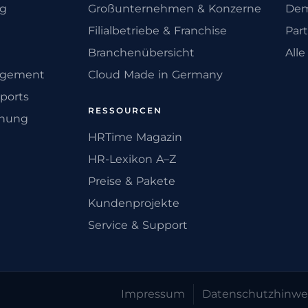
ng
Großunternehmen & Konzerne
Dem
Filialbetriebe & Franchise
Par
Branchenübersicht
All
agement
Cloud Made in Germany
ports
RESSOURCEN
anung
HRTime Magazin
HR-Lexikon A–Z
Preise & Pakete
Kundenprojekte
Service & Support
Impressum
Datenschutz­hinwe