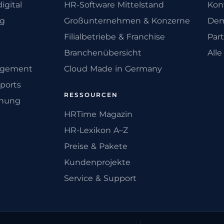
igital
HR-Software Mittelstand
Kon
ng
Großunternehmen & Konzerne
Dem
Filialbetriebe & Franchise
Par
Branchenübersicht
All
agement
Cloud Made in Germany
ports
RESSOURCEN
anung
HRTime Magazin
HR-Lexikon A–Z
Preise & Pakete
Kundenprojekte
Service & Support