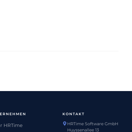
TERNEHMEN
KONTAKT
HRTime Software GmbH
r HRTime
Huyssenallee 13