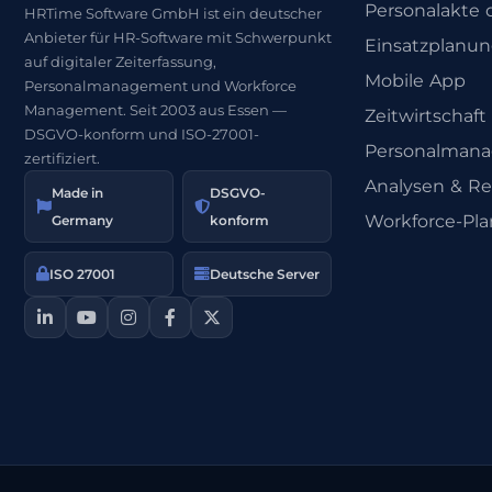
Personalakte d
HRTime Software GmbH ist ein deutscher
Anbieter für HR-Software mit Schwerpunkt
Einsatzplanu
auf digitaler Zeiterfassung,
Mobile App
Personalmanagement und Workforce
Management. Seit 2003 aus Essen —
Zeitwirtschaft
DSGVO-konform und ISO-27001-
Personalman
zertifiziert.
Analysen & Re
Made in
DSGVO-
Workforce-Pl
Germany
konform
ISO 27001
Deutsche Server